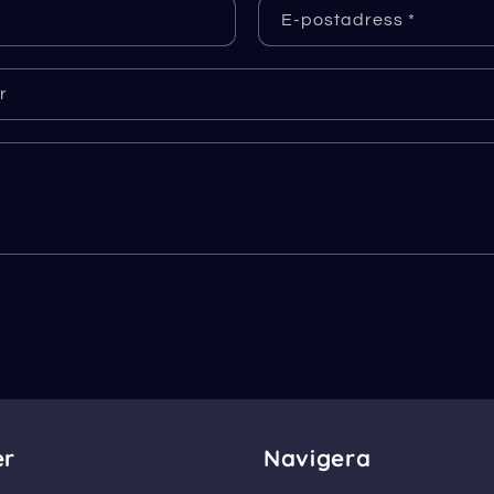
E-postadress
*
r
er
Navigera