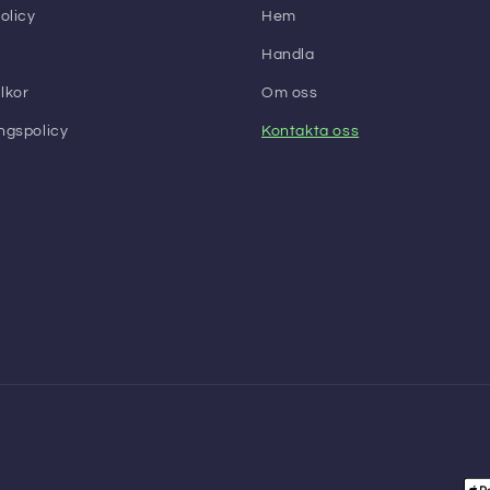
olicy
Hem
Handla
lkor
Om oss
ngspolicy
Kontakta oss