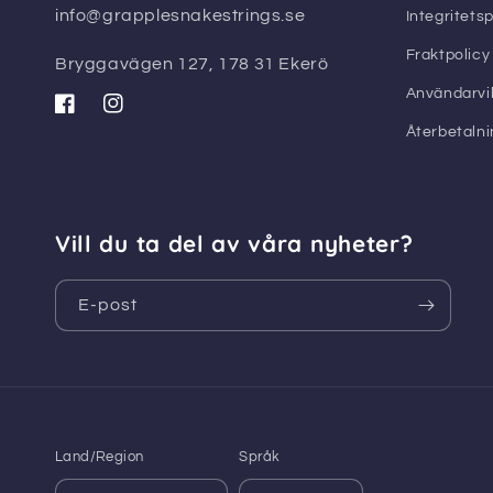
ä
info@grapplesnakestrings.se
Integritetsp
r
Fraktpolicy
Bryggavägen 127, 178 31 Ekerö
Användarvil
Facebook
Instagram
Återbetalni
Vill du ta del av våra nyheter?
E-post
Land/Region
Språk