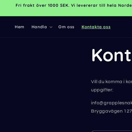
vidare
Fri frakt över 1000 SEK. Vi levererar till hela No
till
innehåll
Hem
Handla
Om oss
Kontakta oss
Kont
Vill du komma i k
uppgifter:
info@grapplesnak
Bryggavägen 127,