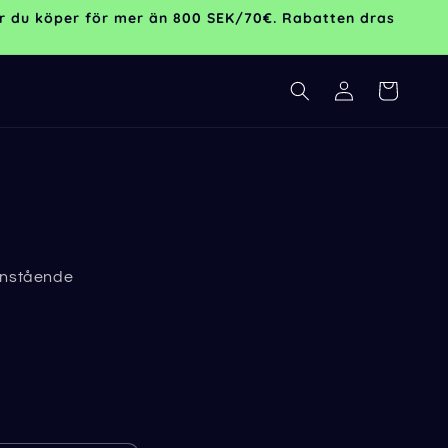
 när du köper för mer än 800 SEK/70€. Rabatten dras
Logga
Varukorg
in
danstående